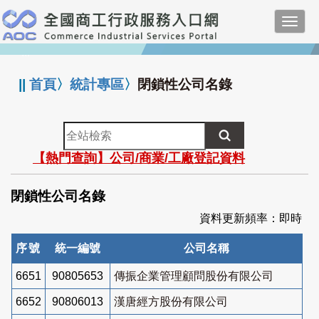
跳
Toggl
到
navig
主
:::
要
內
||
首頁
〉
統計專區
〉
閉鎖性公司名錄
容
全
站
【熱門查詢】公司/商業/工廠登記資料
檢
索
閉鎖性公司名錄
資料更新頻率：即時
序號
統一編號
公司名稱
6651
90805653
傳振企業管理顧問股份有限公司
6652
90806013
漢唐經方股份有限公司