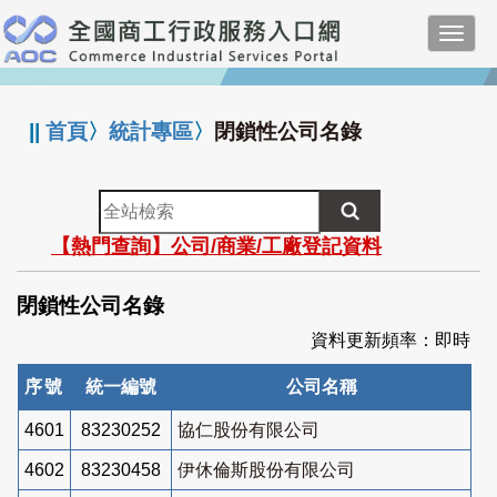
跳
Toggl
到
navig
主
:::
要
內
||
首頁
〉
統計專區
〉
閉鎖性公司名錄
容
全
站
【熱門查詢】公司/商業/工廠登記資料
檢
索
閉鎖性公司名錄
資料更新頻率：即時
序號
統一編號
公司名稱
4601
83230252
協仁股份有限公司
4602
83230458
伊休倫斯股份有限公司