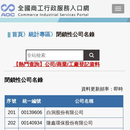
跳
Toggl
到
navig
主
:::
要
內
||
首頁
〉
統計專區
〉
閉鎖性公司名錄
容
全
站
【熱門查詢】公司/商業/工廠登記資料
檢
索
閉鎖性公司名錄
資料更新頻率：即時
序號
統一編號
公司名稱
201
00139606
白洞股份有限公司
202
00140934
隆鑫環保股份有限公司