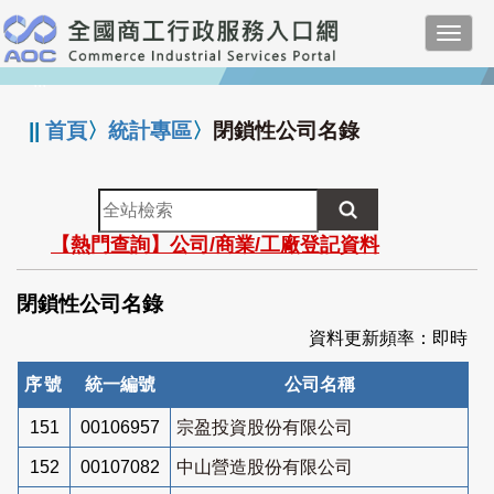
跳
Toggl
到
navig
主
:::
要
內
||
首頁
〉
統計專區
〉
閉鎖性公司名錄
容
全
站
【熱門查詢】公司/商業/工廠登記資料
檢
索
閉鎖性公司名錄
資料更新頻率：即時
序號
統一編號
公司名稱
151
00106957
宗盈投資股份有限公司
152
00107082
中山營造股份有限公司