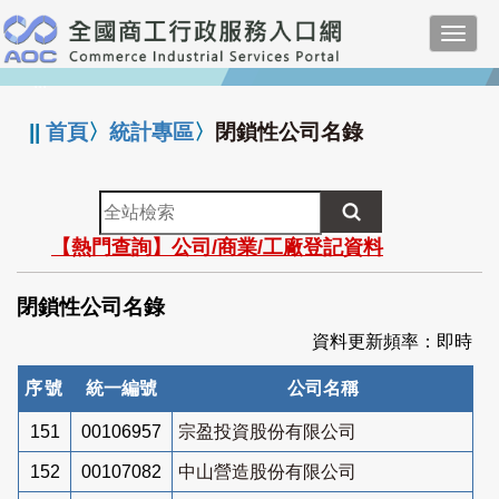
跳
Toggl
到
navig
主
:::
要
內
||
首頁
〉
統計專區
〉
閉鎖性公司名錄
容
全
站
【熱門查詢】公司/商業/工廠登記資料
檢
索
閉鎖性公司名錄
資料更新頻率：即時
序號
統一編號
公司名稱
151
00106957
宗盈投資股份有限公司
152
00107082
中山營造股份有限公司