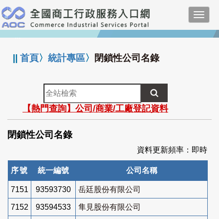
跳
Toggl
到
navig
主
:::
要
內
||
首頁
〉
統計專區
〉
閉鎖性公司名錄
容
全
站
【熱門查詢】公司/商業/工廠登記資料
檢
索
閉鎖性公司名錄
資料更新頻率：即時
序號
統一編號
公司名稱
7151
93593730
岳廷股份有限公司
7152
93594533
隼見股份有限公司