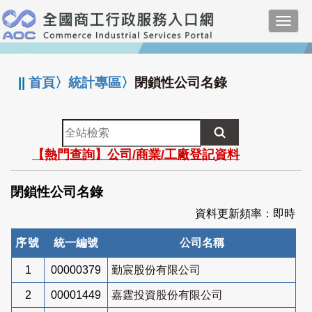
跳
Toggl
到
navig
主
:::
要
內
||
首頁
〉
統計專區
〉
閉鎖性公司名錄
容
全
站
【熱門查詢】公司/商業/工廠登記資料
檢
索
閉鎖性公司名錄
資料更新頻率：即時
序號
統一編號
公司名稱
1
00000379
勤宸股份有限公司
2
00001449
嘉霆投資股份有限公司