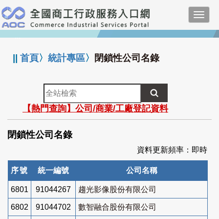
跳
Toggl
到
navig
主
:::
要
內
||
首頁
〉
統計專區
〉
閉鎖性公司名錄
容
全
站
【熱門查詢】公司/商業/工廠登記資料
檢
索
閉鎖性公司名錄
資料更新頻率：即時
序號
統一編號
公司名稱
6801
91044267
趨光影像股份有限公司
6802
91044702
數智融合股份有限公司