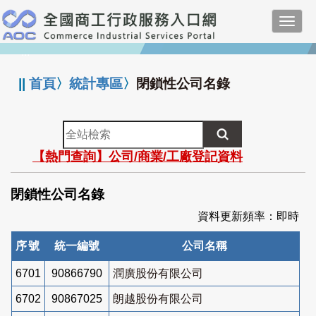
跳
Toggl
到
navig
主
:::
要
內
||
首頁
〉
統計專區
〉
閉鎖性公司名錄
容
全
站
【熱門查詢】公司/商業/工廠登記資料
檢
索
閉鎖性公司名錄
資料更新頻率：即時
序號
統一編號
公司名稱
6701
90866790
潤廣股份有限公司
6702
90867025
朗越股份有限公司