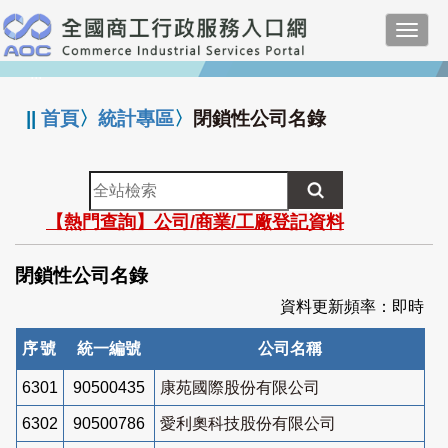
跳
Toggl
到
navig
主
:::
要
內
||
首頁
〉
統計專區
〉
閉鎖性公司名錄
容
全
站
【熱門查詢】公司/商業/工廠登記資料
檢
索
閉鎖性公司名錄
資料更新頻率：即時
序號
統一編號
公司名稱
6301
90500435
康苑國際股份有限公司
6302
90500786
愛利奧科技股份有限公司