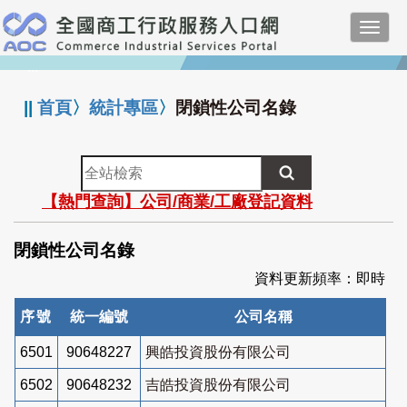
跳
Toggl
到
navig
主
:::
要
內
||
首頁
〉
統計專區
〉
閉鎖性公司名錄
容
全
站
【熱門查詢】公司/商業/工廠登記資料
檢
索
閉鎖性公司名錄
資料更新頻率：即時
序號
統一編號
公司名稱
6501
90648227
興皓投資股份有限公司
6502
90648232
吉皓投資股份有限公司