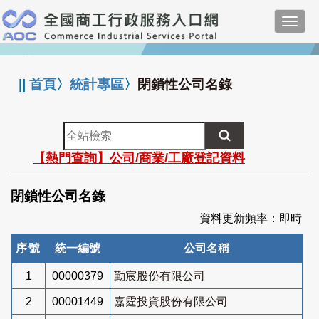
跳
Toggl
到
navig
主
:::
要
內
||
首頁
〉
統計專區
〉
閉鎖性公司名錄
容
全
站
【熱門查詢】公司/商業/工廠登記資料
檢
索
閉鎖性公司名錄
資料更新頻率：即時
序號
統一編號
公司名稱
1
00000379
勤宸股份有限公司
2
00001449
嘉霆投資股份有限公司