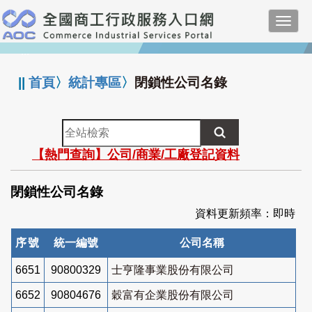
跳
Toggl
到
navig
主
:::
要
內
||
首頁
〉
統計專區
〉
閉鎖性公司名錄
容
全
站
【熱門查詢】公司/商業/工廠登記資料
檢
索
閉鎖性公司名錄
資料更新頻率：即時
序號
統一編號
公司名稱
6651
90800329
士亨隆事業股份有限公司
6652
90804676
穀富有企業股份有限公司