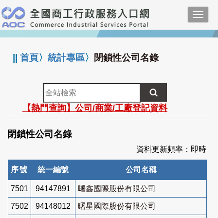
跳
Toggl
到
navig
主
:::
要
內
||
首頁
〉
統計專區
〉
閉鎖性公司名錄
容
全
站
【熱門查詢】公司/商業/工廠登記資料
檢
索
閉鎖性公司名錄
資料更新頻率：即時
序號
統一編號
公司名稱
7501
94147891
曙鑫國際股份有限公司
7502
94148012
曙星國際股份有限公司