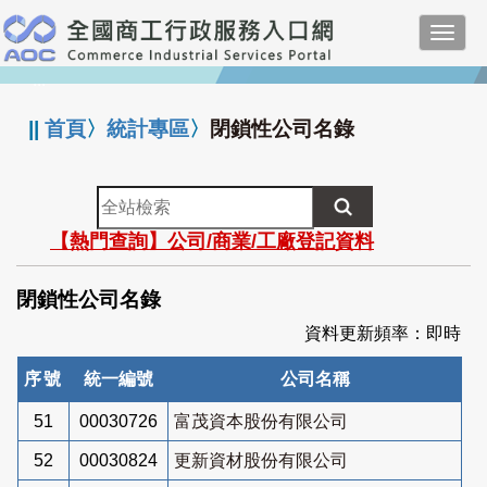
跳
Toggl
到
navig
主
:::
要
內
||
首頁
〉
統計專區
〉
閉鎖性公司名錄
容
全
站
【熱門查詢】公司/商業/工廠登記資料
檢
索
閉鎖性公司名錄
資料更新頻率：即時
序號
統一編號
公司名稱
51
00030726
富茂資本股份有限公司
52
00030824
更新資材股份有限公司