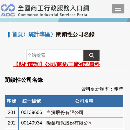
跳
Toggl
到
navig
主
:::
要
內
||
首頁
〉
統計專區
〉
閉鎖性公司名錄
容
全
站
【熱門查詢】公司/商業/工廠登記資料
檢
索
閉鎖性公司名錄
資料更新頻率：即時
序號
統一編號
公司名稱
201
00139606
白洞股份有限公司
202
00140934
隆鑫環保股份有限公司