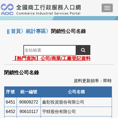
跳
Toggl
到
navig
主
:::
要
內
||
首頁
〉
統計專區
〉
閉鎖性公司名錄
容
全
站
【熱門查詢】公司/商業/工廠登記資料
檢
索
閉鎖性公司名錄
資料更新頻率：即時
序號
統一編號
公司名稱
6451
90609272
鑫彰投資股份有限公司
6452
90610117
宇馡股份有限公司