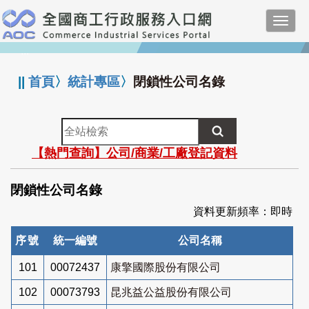
跳
Toggl
到
navig
主
:::
要
內
||
首頁
〉
統計專區
〉
閉鎖性公司名錄
容
全
站
【熱門查詢】公司/商業/工廠登記資料
檢
索
閉鎖性公司名錄
資料更新頻率：即時
序號
統一編號
公司名稱
101
00072437
康擎國際股份有限公司
102
00073793
昆兆益公益股份有限公司