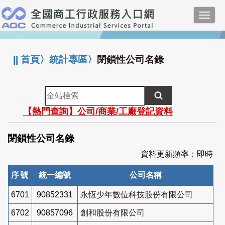
跳
Toggl
到
navig
主
:::
要
內
||
首頁
〉
統計專區
〉
閉鎖性公司名錄
容
全
站
【熱門查詢】公司/商業/工廠登記資料
檢
索
閉鎖性公司名錄
資料更新頻率：即時
序號
統一編號
公司名稱
6701
90852331
永恆少年數位科技股份有限公司
6702
90857096
創和股份有限公司