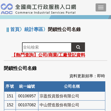
跳
Toggl
到
navig
主
:::
要
內
||
首頁
〉
統計專區
〉
閉鎖性公司名錄
容
全
站
【熱門查詢】公司/商業/工廠登記資料
檢
索
閉鎖性公司名錄
資料更新頻率：即時
序號
統一編號
公司名稱
151
00106957
宗盈投資股份有限公司
152
00107082
中山營造股份有限公司