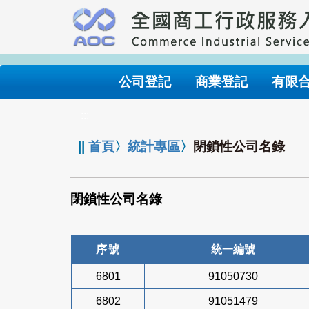
跳
到
主
要
內
公司登記
商業登記
有限
容
:::
||
首頁
〉
統計專區
〉
閉鎖性公司名錄
閉鎖性公司名錄
序號
統一編號
6801
91050730
6802
91051479