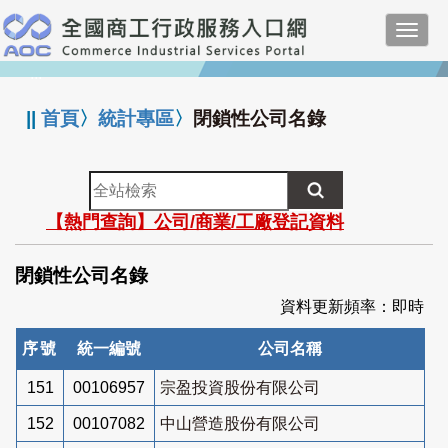
跳
Toggl
到
navig
主
:::
要
內
||
首頁
〉
統計專區
〉
閉鎖性公司名錄
容
全
站
【熱門查詢】公司/商業/工廠登記資料
檢
索
閉鎖性公司名錄
資料更新頻率：即時
序號
統一編號
公司名稱
151
00106957
宗盈投資股份有限公司
152
00107082
中山營造股份有限公司