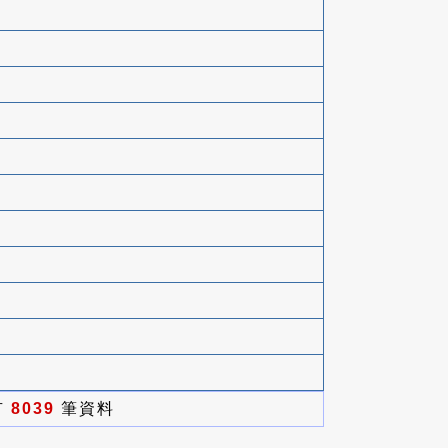
有
8039
筆資料