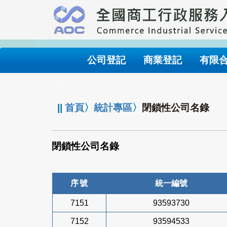
跳
到
主
要
內
公司登記
商業登記
有限
容
:::
||
首頁
〉
統計專區
〉
閉鎖性公司名錄
閉鎖性公司名錄
序號
統一編號
7151
93593730
7152
93594533