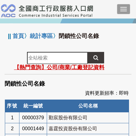
跳
Toggl
到
navig
主
:::
要
內
||
首頁
〉
統計專區
〉
閉鎖性公司名錄
容
全
站
【熱門查詢】公司/商業/工廠登記資料
檢
索
閉鎖性公司名錄
資料更新頻率：即時
序號
統一編號
公司名稱
1
00000379
勤宸股份有限公司
2
00001449
嘉霆投資股份有限公司