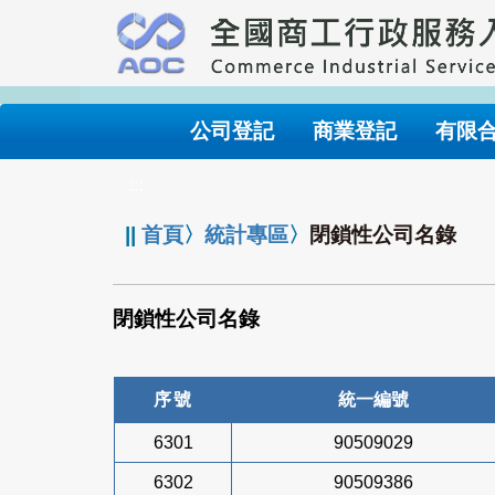
跳
到
主
要
內
公司登記
商業登記
有限
容
:::
||
首頁
〉
統計專區
〉
閉鎖性公司名錄
閉鎖性公司名錄
序號
統一編號
6301
90509029
6302
90509386