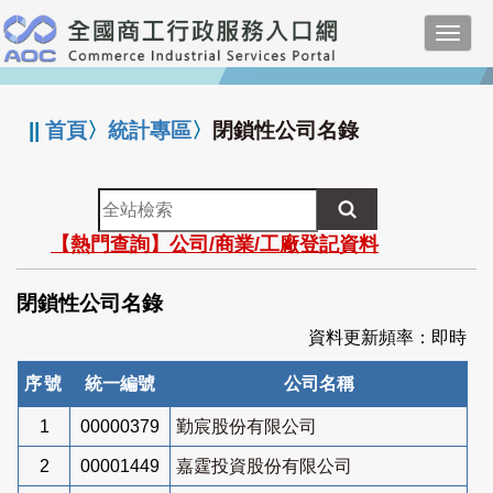
跳
Toggl
到
navig
主
:::
要
內
||
首頁
〉
統計專區
〉
閉鎖性公司名錄
容
全
站
【熱門查詢】公司/商業/工廠登記資料
檢
索
閉鎖性公司名錄
資料更新頻率：即時
序號
統一編號
公司名稱
1
00000379
勤宸股份有限公司
2
00001449
嘉霆投資股份有限公司