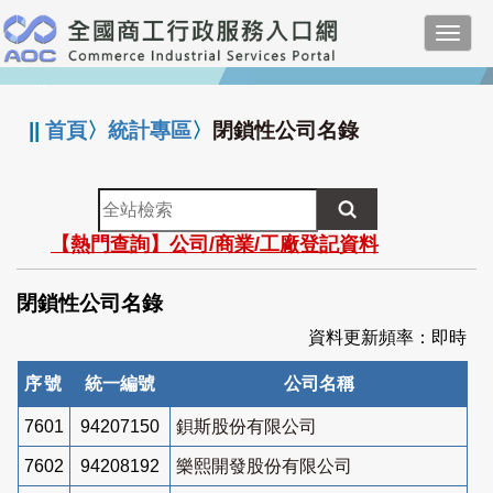
跳
Toggl
到
navig
主
:::
要
內
||
首頁
〉
統計專區
〉
閉鎖性公司名錄
容
全
站
【熱門查詢】公司/商業/工廠登記資料
檢
索
閉鎖性公司名錄
資料更新頻率：即時
序號
統一編號
公司名稱
7601
94207150
鋇斯股份有限公司
7602
94208192
樂熙開發股份有限公司