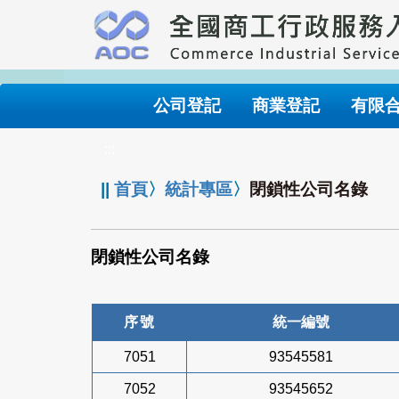
跳
到
主
要
內
公司登記
商業登記
有限
容
:::
||
首頁
〉
統計專區
〉
閉鎖性公司名錄
閉鎖性公司名錄
序號
統一編號
7051
93545581
7052
93545652