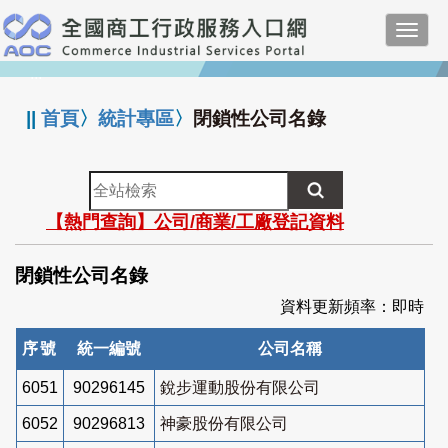
跳
Toggl
到
navig
主
:::
要
內
||
首頁
〉
統計專區
〉
閉鎖性公司名錄
容
全
站
【熱門查詢】公司/商業/工廠登記資料
檢
索
閉鎖性公司名錄
資料更新頻率：即時
序號
統一編號
公司名稱
6051
90296145
銳步運動股份有限公司
6052
90296813
神豪股份有限公司