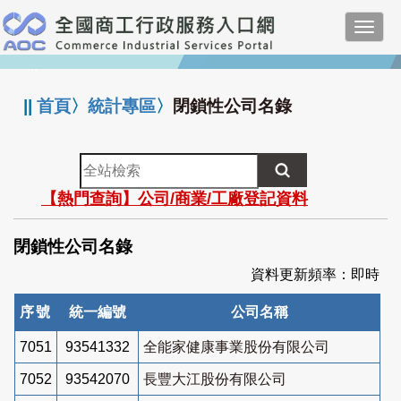
跳
Toggl
到
navig
主
:::
要
內
||
首頁
〉
統計專區
〉
閉鎖性公司名錄
容
全
站
【熱門查詢】公司/商業/工廠登記資料
檢
索
閉鎖性公司名錄
資料更新頻率：即時
序號
統一編號
公司名稱
7051
93541332
全能家健康事業股份有限公司
7052
93542070
長豐大江股份有限公司