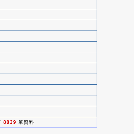
有
8039
筆資料