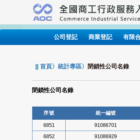
跳
到
主
要
內
公司登記
商業登記
有限
容
:::
||
首頁
〉
統計專區
〉
閉鎖性公司名錄
閉鎖性公司名錄
序號
統一編號
6851
91086701
6852
91086929