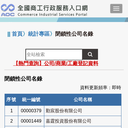
跳
Toggl
到
navig
主
:::
要
內
||
首頁
〉
統計專區
〉
閉鎖性公司名錄
容
全
站
【熱門查詢】公司/商業/工廠登記資料
檢
索
閉鎖性公司名錄
資料更新頻率：即時
序號
統一編號
公司名稱
1
00000379
勤宸股份有限公司
2
00001449
嘉霆投資股份有限公司