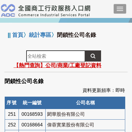
跳
Toggl
到
navig
主
:::
要
內
||
首頁
〉
統計專區
〉
閉鎖性公司名錄
容
全
站
【熱門查詢】公司/商業/工廠登記資料
檢
索
閉鎖性公司名錄
資料更新頻率：即時
序號
統一編號
公司名稱
251
00168593
閎華股份有限公司
252
00168664
偉蓉實業股份有限公司