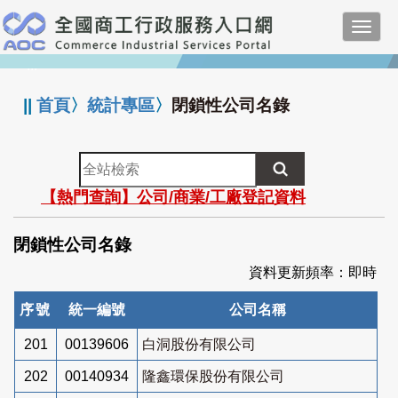
跳
Toggl
到
navig
主
:::
要
內
||
首頁
〉
統計專區
〉
閉鎖性公司名錄
容
全
站
【熱門查詢】公司/商業/工廠登記資料
檢
索
閉鎖性公司名錄
資料更新頻率：即時
序號
統一編號
公司名稱
201
00139606
白洞股份有限公司
202
00140934
隆鑫環保股份有限公司