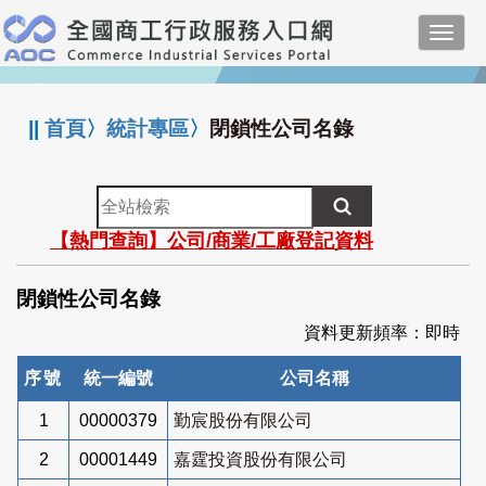
跳
Toggl
到
navig
主
:::
要
內
||
首頁
〉
統計專區
〉
閉鎖性公司名錄
容
全
站
【熱門查詢】公司/商業/工廠登記資料
檢
索
閉鎖性公司名錄
資料更新頻率：即時
序號
統一編號
公司名稱
1
00000379
勤宸股份有限公司
2
00001449
嘉霆投資股份有限公司