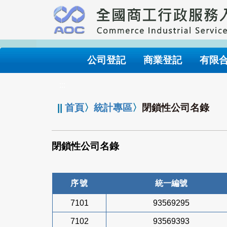
跳
到
主
要
內
公司登記
商業登記
有限
容
:::
||
首頁
〉
統計專區
〉
閉鎖性公司名錄
閉鎖性公司名錄
序號
統一編號
7101
93569295
7102
93569393