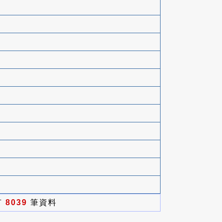
有
8039
筆資料