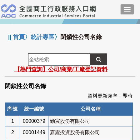
跳
Toggl
到
navig
主
:::
要
內
||
首頁
〉
統計專區
〉
閉鎖性公司名錄
容
全
站
【熱門查詢】公司/商業/工廠登記資料
檢
索
閉鎖性公司名錄
資料更新頻率：即時
序號
統一編號
公司名稱
1
00000379
勤宸股份有限公司
2
00001449
嘉霆投資股份有限公司