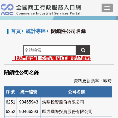
跳
Toggl
到
navig
主
:::
要
內
||
首頁
〉
統計專區
〉
閉鎖性公司名錄
容
全
站
【熱門查詢】公司/商業/工廠登記資料
檢
索
閉鎖性公司名錄
資料更新頻率：即時
序號
統一編號
公司名稱
6251
90465943
筑暘投資股份有限公司
6252
90466393
匯力國際投資股份有限公司