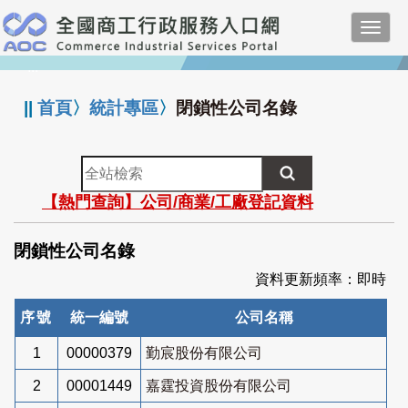
跳
Toggl
到
navig
主
:::
要
內
||
首頁
〉
統計專區
〉
閉鎖性公司名錄
容
全
站
【熱門查詢】公司/商業/工廠登記資料
檢
索
閉鎖性公司名錄
資料更新頻率：即時
序號
統一編號
公司名稱
1
00000379
勤宸股份有限公司
2
00001449
嘉霆投資股份有限公司