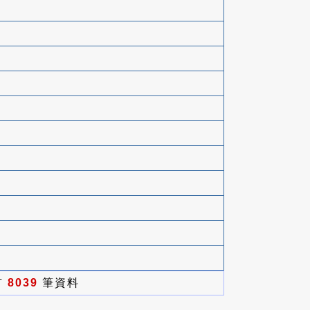
有
8039
筆資料