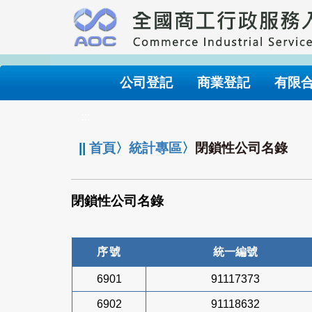
跳
到
主
要
內
公司登記
商業登記
有限
容
:::
||
首頁
〉
統計專區
〉
閉鎖性公司名錄
閉鎖性公司名錄
序號
統一編號
6901
91117373
6902
91118632