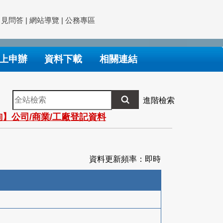
常見問答
|
網站導覽
|
公務專區
上申辦
資料下載
相關連結
全
進階檢索
站
】公司/商業/工廠登記資料
檢
索
資料更新頻率：即時