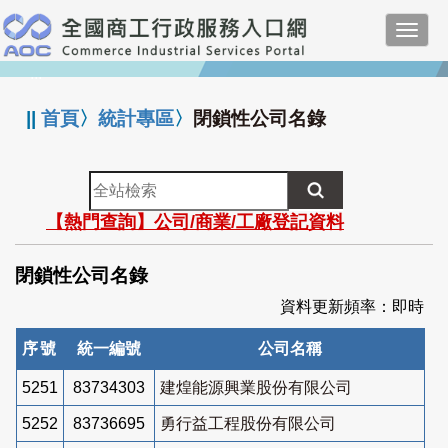
跳
Toggl
到
navig
主
:::
要
內
||
首頁
〉
統計專區
〉
閉鎖性公司名錄
容
全
站
【熱門查詢】公司/商業/工廠登記資料
檢
索
閉鎖性公司名錄
資料更新頻率：即時
序號
統一編號
公司名稱
5251
83734303
建煌能源興業股份有限公司
5252
83736695
勇行益工程股份有限公司