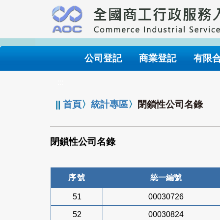
跳
到
主
要
內
公司登記
商業登記
有限
容
:::
||
首頁
〉
統計專區
〉
閉鎖性公司名錄
閉鎖性公司名錄
序號
統一編號
51
00030726
52
00030824