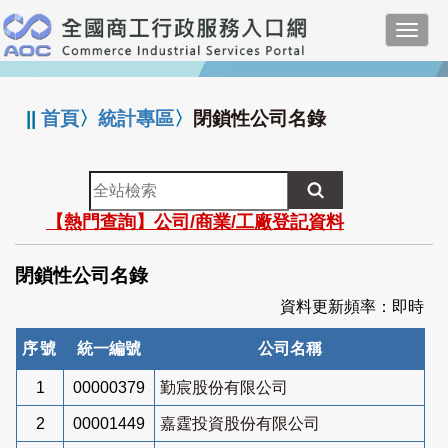
跳
Toggl
到
navig
主
:::
要
內
||
首頁
〉
統計專區
〉
閉鎖性公司名錄
容
全
站
【熱門查詢】公司/商業/工廠登記資料
檢
索
閉鎖性公司名錄
資料更新頻率：即時
序號
統一編號
公司名稱
1
00000379
勤宸股份有限公司
2
00001449
嘉霆投資股份有限公司