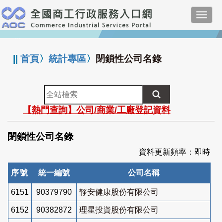
跳
Toggl
到
navig
主
:::
要
內
||
首頁
〉
統計專區
〉
閉鎖性公司名錄
容
全
站
【熱門查詢】公司/商業/工廠登記資料
檢
索
閉鎖性公司名錄
資料更新頻率：即時
序號
統一編號
公司名稱
6151
90379790
靜安健康股份有限公司
6152
90382872
理星投資股份有限公司