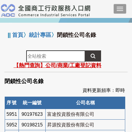
跳
Toggl
到
navig
主
:::
要
內
||
首頁
〉
統計專區
〉
閉鎖性公司名錄
容
全
站
【熱門查詢】公司/商業/工廠登記資料
檢
索
閉鎖性公司名錄
資料更新頻率：即時
序號
統一編號
公司名稱
5951
90197623
富途投資股份有限公司
5952
90198215
昇源投資股份有限公司