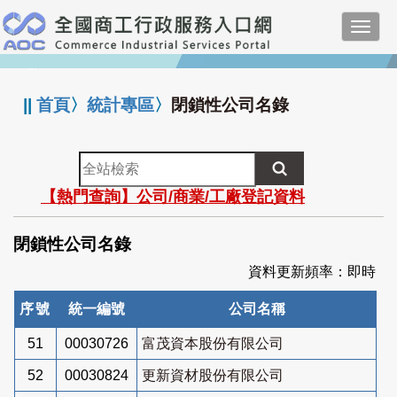
跳
Toggl
到
navig
主
:::
要
內
||
首頁
〉
統計專區
〉
閉鎖性公司名錄
容
全
站
【熱門查詢】公司/商業/工廠登記資料
檢
索
閉鎖性公司名錄
資料更新頻率：即時
序號
統一編號
公司名稱
51
00030726
富茂資本股份有限公司
52
00030824
更新資材股份有限公司