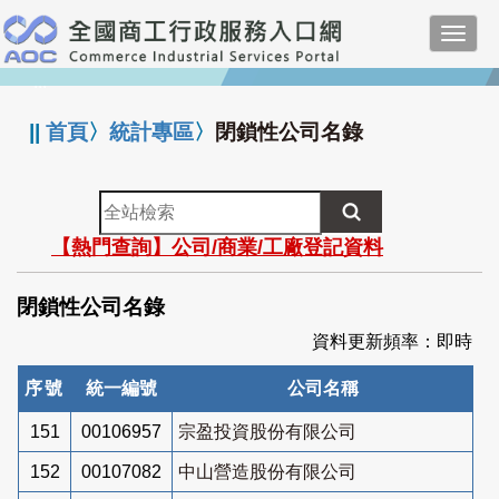
跳
Toggl
到
navig
主
:::
要
內
||
首頁
〉
統計專區
〉
閉鎖性公司名錄
容
全
站
【熱門查詢】公司/商業/工廠登記資料
檢
索
閉鎖性公司名錄
資料更新頻率：即時
序號
統一編號
公司名稱
151
00106957
宗盈投資股份有限公司
152
00107082
中山營造股份有限公司