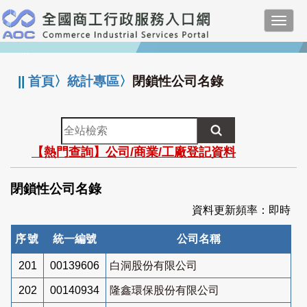
跳
Toggl
到
navig
主
:::
要
內
||
首頁
〉
統計專區
〉
閉鎖性公司名錄
容
全
站
【熱門查詢】公司/商業/工廠登記資料
檢
索
閉鎖性公司名錄
資料更新頻率：即時
序號
統一編號
公司名稱
201
00139606
白洞股份有限公司
202
00140934
隆鑫環保股份有限公司