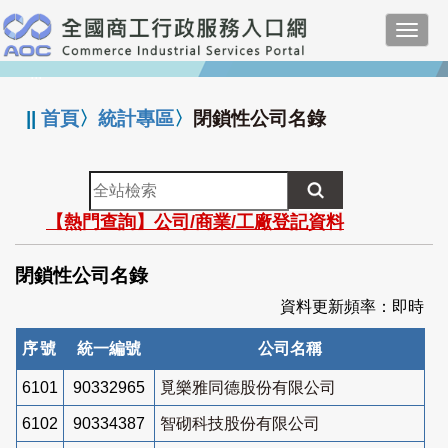
跳
Toggl
到
navig
主
:::
要
內
||
首頁
〉
統計專區
〉
閉鎖性公司名錄
容
全
站
【熱門查詢】公司/商業/工廠登記資料
檢
索
閉鎖性公司名錄
資料更新頻率：即時
序號
統一編號
公司名稱
6101
90332965
覓樂雅同德股份有限公司
6102
90334387
智砌科技股份有限公司