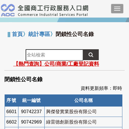
跳
Toggl
到
navig
主
:::
要
內
||
首頁
〉
統計專區
〉
閉鎖性公司名錄
容
全
站
【熱門查詢】公司/商業/工廠登記資料
檢
索
閉鎖性公司名錄
資料更新頻率：即時
序號
統一編號
公司名稱
6601
90742237
興傑發實業股份有限公司
6602
90742969
綠雷德創新股份有限公司